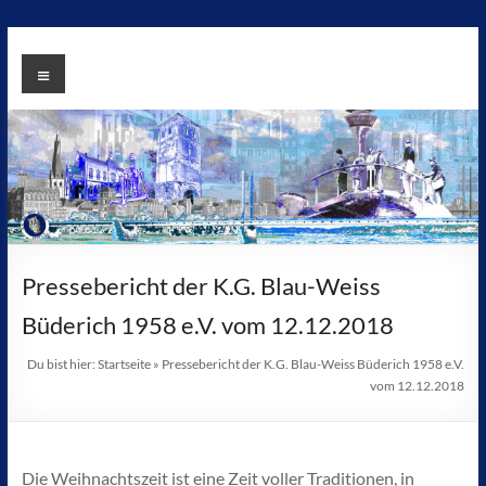
Zum
Inhalt
KG
Menü
springen
Blau
Weiss
Büderich
1958
e.V
Pressebericht der K.G. Blau-Weiss
Büderich 1958 e.V. vom 12.12.2018
Du bist hier:
Startseite
»
Pressebericht der K.G. Blau-Weiss Büderich 1958 e.V.
vom 12.12.2018
Die Weihnachtszeit ist eine Zeit voller Traditionen, in