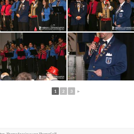
1
2
3
►
lten. Theme
Spacious
von ThemeGrill.