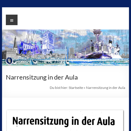
Zum
Inhalt
KG
Menü
springen
Blau
Weiss
Büderich
1958
e.V
Narrensitzung in der Aula
Du bist hier:
Startseite
»
Narrensitzung in der Aula